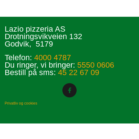
Lazio pizzeria AS
Drotningsvikveien 132
Godvik,
5179
Telefon:
4000 4787
Du ringer, vi bringer:
5550 0606
Bestill på sms:
45 22 67 09
Privatliv og cookies