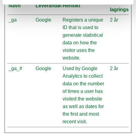
Maksimal
Navn
Leverandør
Hensikt
lagringsvar
_ga
Google
Registers a unique
2 år
ID that is used to
generate statistical
data on how the
visitor uses the
website.
_ga_#
Google
Used by Google
2 år
Analytics to collect
data on the number
of times a user has
visited the website
as well as dates for
the first and most
recent visit.