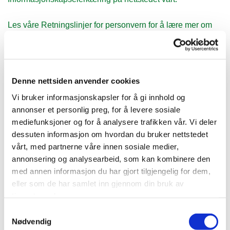
Les våre Retningslinjer for personvern for å lære mer om
hvem vi er, hvordan du kan nå oss og hvordan vi behandler
personlig data.
Vennligst oppgi din samtykke-ID og dato for henvendelser
Denne nettsiden anvender cookies
angående ditt samtykke.
Vi bruker informasjonskapsler for å gi innhold og
Ditt samtykke gjelder følgende domener: laziopizzeria.no
annonser et personlig preg, for å levere sosiale
mediefunksjoner og for å analysere trafikken vår. Vi deler
Din nåværende tilstand: Ikke tillat.
dessuten informasjon om hvordan du bruker nettstedet
Endre samtykke
vårt, med partnerne våre innen sosiale medier,
annonsering og analysearbeid, som kan kombinere den
Informasjonskapselerklæringen ble sist oppdatert
med annen informasjon du har gjort tilgjengelig for dem,
09/07/2026 av
Cookiebot
:
eller som de har samlet inn gjennom din bruk av
tjenestene deres.
Nødvendig (1)
Samtykkevalg
Nødvendige cookies bidra til å gjøre en nettside
Nødvendig