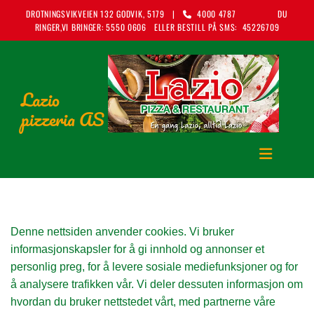
DROTNINGSVIKVEIEN 132 GODVIK, 5179 |
4000 4787 DU

RINGER,VI BRINGER: 5550 0606 ELLER BESTILL PÅ SMS: 45226709
Lazio
pizzeria AS
Denne nettsiden anvender cookies. Vi bruker
informasjonskapsler for å gi innhold og annonser et
personlig preg, for å levere sosiale mediefunksjoner og for
å analysere trafikken vår. Vi deler dessuten informasjon om
hvordan du bruker nettstedet vårt, med partnerne våre